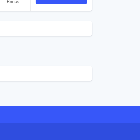
Bonus