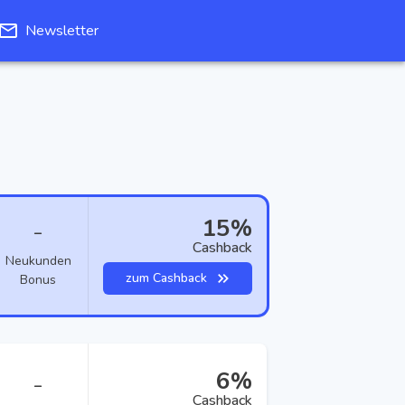
Newsletter
15%
–
Cashback
Neukunden
zum Cashback
Bonus
6%
–
Cashback