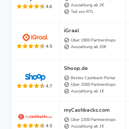
Auszahlung ab 2€
4.6
Teil von RTL
iGraal
Über 1800 Partnershops
4.5
Auszahlung ab 20€
Shoop.de
Bestes Cashback-Portal
Über 2000 Partnershops
4.7
Auszahlung ab 1€
myCashbacks.com
Über 2300 Partnershops
4.5
Auszahlung ab 1€