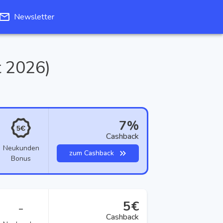
Newsletter
t 2026
)
7%
Cashback
Neukunden
zum Cashback
Bonus
5€
–
Cashback