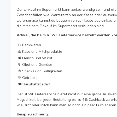
Der Einkauf im Supermarkt kann zeitaufwendig sein und of
Zwischenfällen wie Wartezeiten an der Kasse oder ausver
Lieferservice kannst du bequem von zu Hause aus einkaufen 
die mit einem Einkauf im Supermarkt verbunden sind.
Artikel, die beim REWE Lieferservice bestellt werden kö
🍞 Backwaren
🧀 Käse und Milchprodukte
🥩 Fleisch und Wurst
🥦 Obst und Gemüse
🍪 Snacks und Süßigkeiten
🍺 Getränke
🍽️ Haushaltsbedarf
Der REWE Lieferservice bietet nicht nur eine große Auswah
Möglichkeit, bei jeder Bestellung bis zu 4% Cashback zu erh
wie Brot oder Milch kann man so noch ein paar Euro sparen.
Beispielrechnung: